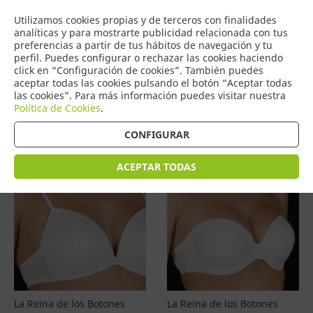
COMERCIO
Utilizamos cookies propias y de terceros con finalidades
0
DE TORRIJOS
analíticas y para mostrarte publicidad relacionada con tus
preferencias a partir de tus hábitos de navegación y tu
perfil. Puedes configurar o rechazar las cookies haciendo
click en “Configuración de cookies”. También puedes
aceptar todas las cookies pulsando el botón “Aceptar todas
Productos
(
4579
)
las cookies”. Para más información puedes visitar nuestra
Política de Cookies
.
Filtrar
Ordenar por precio
CONFIGURAR
ACEPTAR TODAS
La Reina de los Botones
La Reina de los Botones