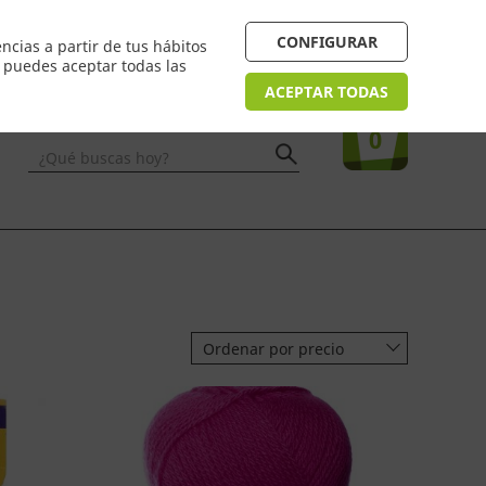
 24/48h. Devolución online
¿Necesitas ayuda? FAQ
CONFIGURAR
ncias a partir de tus hábitos
n puedes aceptar todas las
Acceso
usuarios
Tu compra
ACEPTAR TODAS
0
¿Qué buscas hoy?
Ordenar por precio