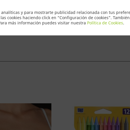
Envio Express
 analíticas y para mostrarte publicidad relacionada con tus prefere
 las cookies haciendo click en “Configuración de cookies”. Tambié
 Para más información puedes visitar nuestra
Política de Cookies
.
ntacto