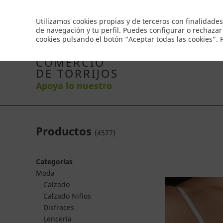
Envío gratis a partir de 50€
Utilizamos cookies propias y de terceros con finalidades
de navegación y tu perfil. Puedes configurar o rechazar
cookies pulsando el botón “Aceptar todas las cookies”.
Inicio
Productos
Comercios
Ofertas
Co
COMERCIO
DE TORRIJOS
Apoya lo nuestro
Productos
(
4577
)
Categorías
Moda
Calzado
Calzado Niños
Disfraces
Lencería