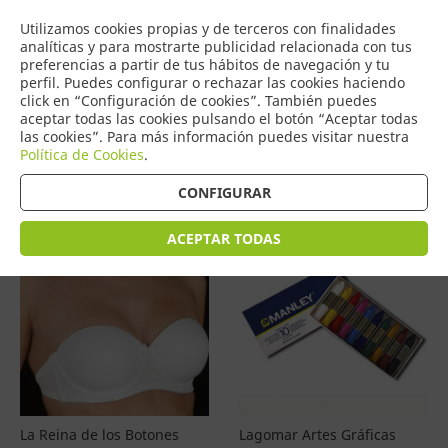
COMERCIO
Utilizamos cookies propias y de terceros con finalidades
0
DE TORRIJOS
analíticas y para mostrarte publicidad relacionada con tus
preferencias a partir de tus hábitos de navegación y tu
perfil. Puedes configurar o rechazar las cookies haciendo
click en “Configuración de cookies”. También puedes
aceptar todas las cookies pulsando el botón “Aceptar todas
Productos
(
4597
)
las cookies”. Para más información puedes visitar nuestra
Política de Cookies
.
Filtrar
Ordenar por precio
CONFIGURAR
ACEPTAR TODAS
La Reina de los Botones
Lagomar Artes Gráficas