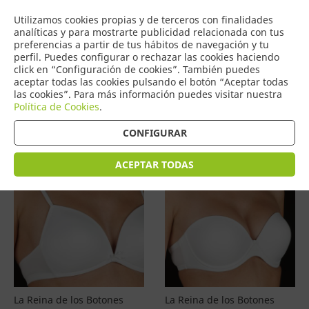
COMERCIO
Utilizamos cookies propias y de terceros con finalidades
0
DE TORRIJOS
analíticas y para mostrarte publicidad relacionada con tus
preferencias a partir de tus hábitos de navegación y tu
perfil. Puedes configurar o rechazar las cookies haciendo
click en “Configuración de cookies”. También puedes
aceptar todas las cookies pulsando el botón “Aceptar todas
Productos
(
4597
)
las cookies”. Para más información puedes visitar nuestra
Política de Cookies
.
Filtrar
Ordenar por precio
CONFIGURAR
ACEPTAR TODAS
La Reina de los Botones
La Reina de los Botones