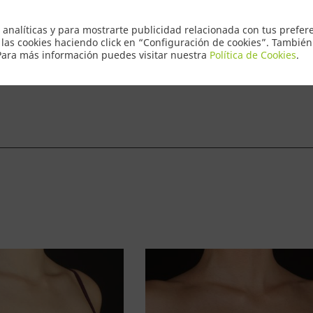
Envio Express
 analíticas y para mostrarte publicidad relacionada con tus prefere
 las cookies haciendo click en “Configuración de cookies”. Tambié
 Para más información puedes visitar nuestra
Política de Cookies
.
ntacto