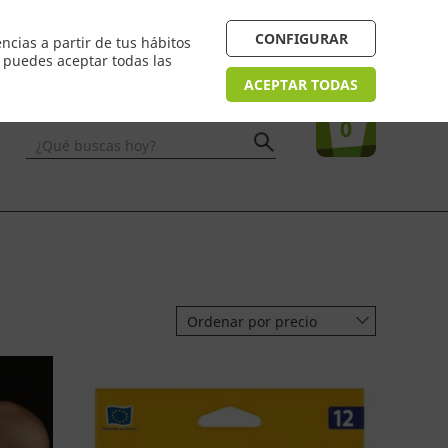
 24/48h. Devolución online
¿Necesitas ayuda? FAQ
CONFIGURAR
ncias a partir de tus hábitos
n puedes aceptar todas las
Acceso
usuarios
Tu compra
ACEPTAR TODAS
0
¿Qué buscas hoy?
Ordenar por precio