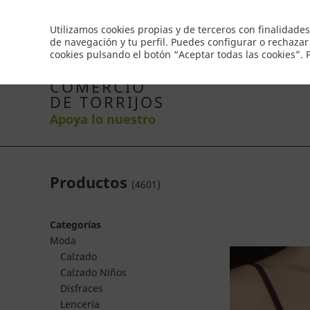
Envío gratis a partir de 50€
Utilizamos cookies propias y de terceros con finalidades
de navegación y tu perfil. Puedes configurar o rechazar
cookies pulsando el botón “Aceptar todas las cookies”.
Inicio
Productos
Comercios
Ofertas
Co
COMERCIO
DE TORRIJOS
Apoya lo nuestro
Productos
(
4601
)
Categorías
Moda
Calzado
Calzado Niños
Disfraces
Lencería