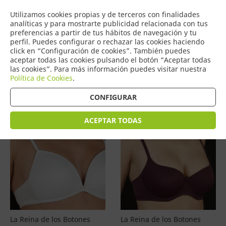
COMERCIO
Utilizamos cookies propias y de terceros con finalidades
0
DE TORRIJOS
analíticas y para mostrarte publicidad relacionada con tus
preferencias a partir de tus hábitos de navegación y tu
perfil. Puedes configurar o rechazar las cookies haciendo
click en “Configuración de cookies”. También puedes
aceptar todas las cookies pulsando el botón “Aceptar todas
Productos
(
4577
)
las cookies”. Para más información puedes visitar nuestra
Política de Cookies
.
Filtrar
Ordenar por precio
CONFIGURAR
ACEPTAR TODAS
La Reina de los Botones
La Reina de los Botones