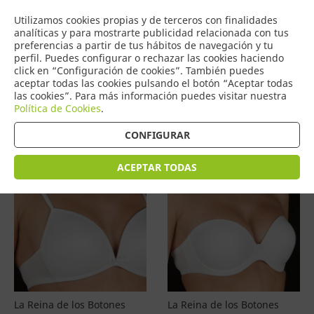
COMERCIO
Utilizamos cookies propias y de terceros con finalidades
0
DE TORRIJOS
analíticas y para mostrarte publicidad relacionada con tus
preferencias a partir de tus hábitos de navegación y tu
perfil. Puedes configurar o rechazar las cookies haciendo
click en “Configuración de cookies”. También puedes
aceptar todas las cookies pulsando el botón “Aceptar todas
Productos
(
4579
)
las cookies”. Para más información puedes visitar nuestra
Política de Cookies
.
Filtrar
Ordenar por precio
CONFIGURAR
ACEPTAR TODAS
La Reina de los Botones
La Reina de los Botones