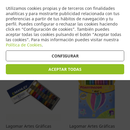
COMERCIO
Utilizamos cookies propias y de terceros con finalidades
0
DE TORRIJOS
analíticas y para mostrarte publicidad relacionada con tus
preferencias a partir de tus hábitos de navegación y tu
perfil. Puedes configurar o rechazar las cookies haciendo
click en “Configuración de cookies”. También puedes
aceptar todas las cookies pulsando el botón “Aceptar todas
Productos
(
4601
)
las cookies”. Para más información puedes visitar nuestra
Política de Cookies
.
Filtrar
Ordenar por precio
CONFIGURAR
ACEPTAR TODAS
Lagomar Artes Gráficas
Lagomar Artes Gráficas