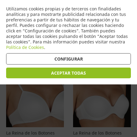
COMERCIO
Utilizamos cookies propias y de terceros con finalidades
0
DE TORRIJOS
analíticas y para mostrarte publicidad relacionada con tus
preferencias a partir de tus hábitos de navegación y tu
perfil. Puedes configurar o rechazar las cookies haciendo
click en “Configuración de cookies”. También puedes
aceptar todas las cookies pulsando el botón “Aceptar todas
Productos
(
4601
)
las cookies”. Para más información puedes visitar nuestra
Política de Cookies
.
Filtrar
Ordenar por precio
CONFIGURAR
ACEPTAR TODAS
La Reina de los Botones
La Reina de los Botones