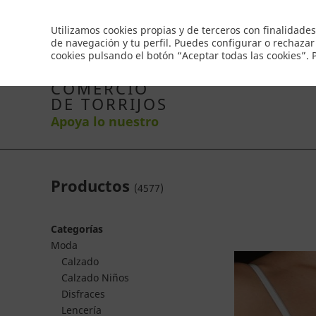
Envío gratis a partir de 50€
Utilizamos cookies propias y de terceros con finalidades
de navegación y tu perfil. Puedes configurar o rechazar
cookies pulsando el botón “Aceptar todas las cookies”.
Inicio
Productos
Comercios
Ofertas
Co
COMERCIO
DE TORRIJOS
Apoya lo nuestro
Productos
(
4577
)
Categorías
Moda
Calzado
Calzado Niños
Disfraces
Lencería