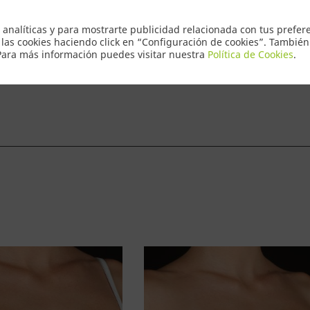
Envio Express
 analíticas y para mostrarte publicidad relacionada con tus prefere
 las cookies haciendo click en “Configuración de cookies”. Tambié
 Para más información puedes visitar nuestra
Política de Cookies
.
ntacto