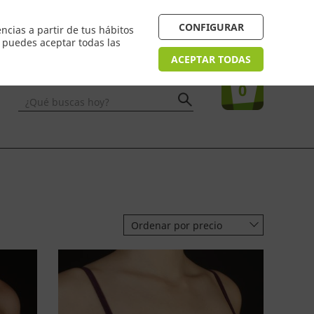
 24/48h. Devolución online
¿Necesitas ayuda? FAQ
CONFIGURAR
ncias a partir de tus hábitos
n puedes aceptar todas las
Acceso
usuarios
Tu compra
ACEPTAR TODAS
0
¿Qué buscas hoy?
Ordenar por precio