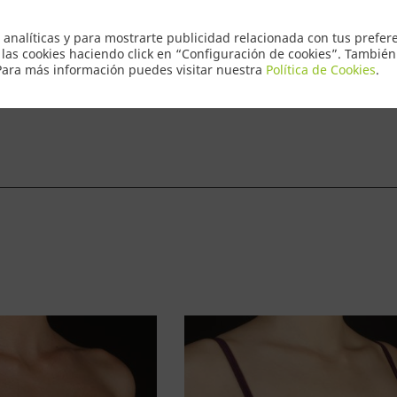
Envio Express
 analíticas y para mostrarte publicidad relacionada con tus prefere
 las cookies haciendo click en “Configuración de cookies”. Tambié
 Para más información puedes visitar nuestra
Política de Cookies
.
ntacto