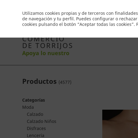
Envío gratis a partir de 50€
Utilizamos cookies propias y de terceros con finalidades
de navegación y tu perfil. Puedes configurar o rechazar
cookies pulsando el botón “Aceptar todas las cookies”.
Inicio
Productos
Comercios
Ofertas
Co
COMERCIO
DE TORRIJOS
Apoya lo nuestro
Productos
(
4577
)
Categorías
Moda
Calzado
Calzado Niños
Disfraces
Lencería