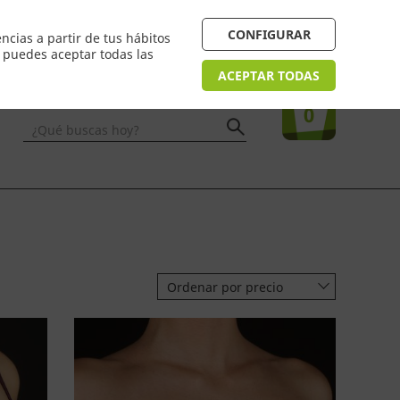
 24/48h. Devolución online
¿Necesitas ayuda? FAQ
CONFIGURAR
ncias a partir de tus hábitos
n puedes aceptar todas las
Acceso
usuarios
Tu compra
ACEPTAR TODAS
0
¿Qué buscas hoy?
Ordenar por precio