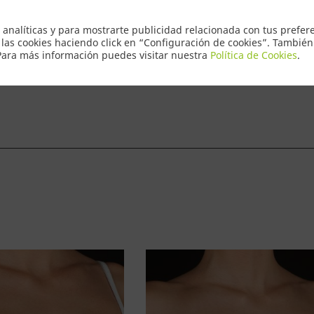
Envio Express
 analíticas y para mostrarte publicidad relacionada con tus prefere
 las cookies haciendo click en “Configuración de cookies”. Tambié
 Para más información puedes visitar nuestra
Política de Cookies
.
ntacto