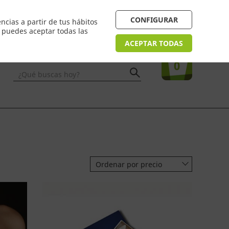
 24/48h. Devolución online
¿Necesitas ayuda? FAQ
CONFIGURAR
ncias a partir de tus hábitos
n puedes aceptar todas las
Acceso
usuarios
Tu compra
ACEPTAR TODAS
0
¿Qué buscas hoy?
Ordenar por precio