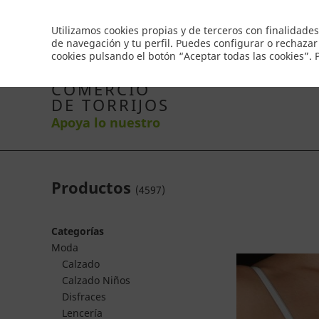
Envío gratis a partir de 50€
Utilizamos cookies propias y de terceros con finalidades
de navegación y tu perfil. Puedes configurar o rechazar
cookies pulsando el botón “Aceptar todas las cookies”.
Inicio
Productos
Comercios
Ofertas
Co
COMERCIO
DE TORRIJOS
Apoya lo nuestro
Productos
(
4597
)
Categorías
Moda
Calzado
Calzado Niños
Disfraces
Lencería