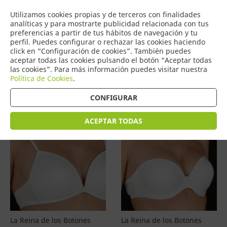
COMERCIO
Utilizamos cookies propias y de terceros con finalidades
0
DE TORRIJOS
analíticas y para mostrarte publicidad relacionada con tus
preferencias a partir de tus hábitos de navegación y tu
perfil. Puedes configurar o rechazar las cookies haciendo
click en “Configuración de cookies”. También puedes
aceptar todas las cookies pulsando el botón “Aceptar todas
Productos
(
4577
)
las cookies”. Para más información puedes visitar nuestra
Política de Cookies
.
Filtrar
Ordenar por precio
CONFIGURAR
ACEPTAR TODAS
La Reina de los Botones
La Reina de los Botones