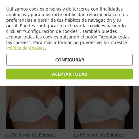
COMERCIO
Utilizamos cookies propias y de terceros con finalidades
0
DE TORRIJOS
analíticas y para mostrarte publicidad relacionada con tus
preferencias a partir de tus hábitos de navegación y tu
perfil. Puedes configurar o rechazar las cookies haciendo
click en “Configuración de cookies”. También puedes
aceptar todas las cookies pulsando el botón “Aceptar todas
Productos
(
4601
)
las cookies”. Para más información puedes visitar nuestra
Política de Cookies
.
Filtrar
Ordenar por precio
CONFIGURAR
ACEPTAR TODAS
La Reina de los Botones
La Reina de los Botones