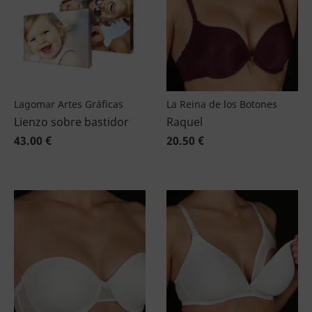
Lagomar Artes Gráficas
La Reina de los Botones
Lienzo sobre bastidor
Raquel
43.00 €
20.50 €