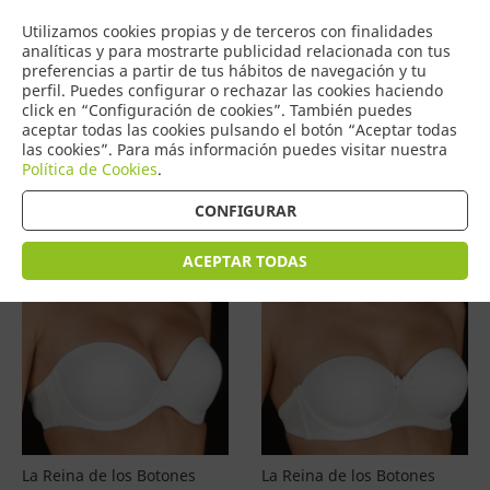
COMERCIO
Utilizamos cookies propias y de terceros con finalidades
0
DE TORRIJOS
analíticas y para mostrarte publicidad relacionada con tus
preferencias a partir de tus hábitos de navegación y tu
perfil. Puedes configurar o rechazar las cookies haciendo
click en “Configuración de cookies”. También puedes
aceptar todas las cookies pulsando el botón “Aceptar todas
Productos
(
4601
)
las cookies”. Para más información puedes visitar nuestra
Política de Cookies
.
Filtrar
Ordenar por precio
CONFIGURAR
ACEPTAR TODAS
La Reina de los Botones
La Reina de los Botones