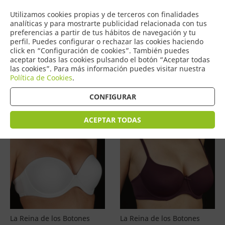
COMERCIO
Utilizamos cookies propias y de terceros con finalidades
0
DE TORRIJOS
analíticas y para mostrarte publicidad relacionada con tus
preferencias a partir de tus hábitos de navegación y tu
perfil. Puedes configurar o rechazar las cookies haciendo
click en “Configuración de cookies”. También puedes
aceptar todas las cookies pulsando el botón “Aceptar todas
Productos
(
4596
)
las cookies”. Para más información puedes visitar nuestra
Política de Cookies
.
Filtrar
Ordenar por precio
CONFIGURAR
ACEPTAR TODAS
La Reina de los Botones
La Reina de los Botones