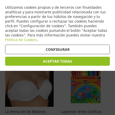
COMERCIO
Utilizamos cookies propias y de terceros con finalidades
0
DE TORRIJOS
analíticas y para mostrarte publicidad relacionada con tus
preferencias a partir de tus hábitos de navegación y tu
perfil. Puedes configurar o rechazar las cookies haciendo
click en “Configuración de cookies”. También puedes
aceptar todas las cookies pulsando el botón “Aceptar todas
Productos
(
4577
)
las cookies”. Para más información puedes visitar nuestra
Política de Cookies
.
Filtrar
Ordenar por precio
CONFIGURAR
ACEPTAR TODAS
La Reina de los Botones
Lagomar Artes Gráficas