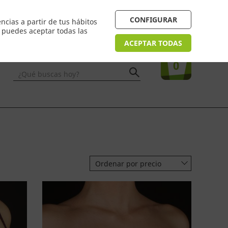
 24/48h. Devolución online
¿Necesitas ayuda? FAQ
CONFIGURAR
ncias a partir de tus hábitos
n puedes aceptar todas las
Acceso
usuarios
Tu compra
ACEPTAR TODAS
0
¿Qué buscas hoy?
Ordenar por precio