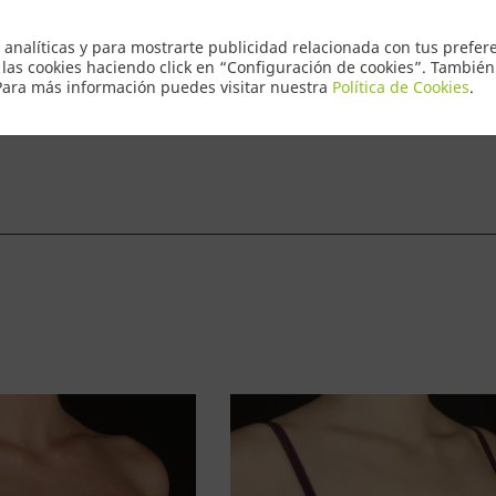
Envio Express
 analíticas y para mostrarte publicidad relacionada con tus prefere
 las cookies haciendo click en “Configuración de cookies”. Tambié
 Para más información puedes visitar nuestra
Política de Cookies
.
ntacto