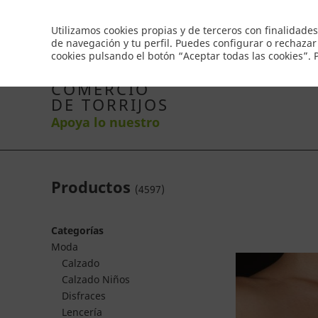
Envío gratis a partir de 50€
Utilizamos cookies propias y de terceros con finalidades
de navegación y tu perfil. Puedes configurar o rechazar
cookies pulsando el botón “Aceptar todas las cookies”.
Inicio
Productos
Comercios
Ofertas
Co
COMERCIO
DE TORRIJOS
Apoya lo nuestro
Productos
(
4597
)
Categorías
Moda
Calzado
Calzado Niños
Disfraces
Lencería