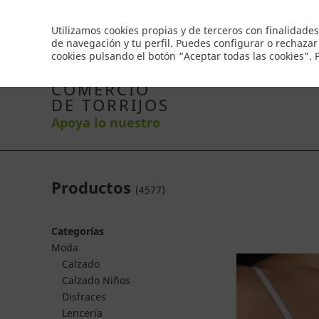
Envío gratis a partir de 50€
Utilizamos cookies propias y de terceros con finalidades
de navegación y tu perfil. Puedes configurar o rechazar
cookies pulsando el botón “Aceptar todas las cookies”.
Inicio
Productos
Comercios
Ofertas
Co
COMERCIO
DE TORRIJOS
Apoya lo nuestro
Productos
(
4577
)
Categorías
Moda
Calzado
Calzado Niños
Disfraces
Lencería