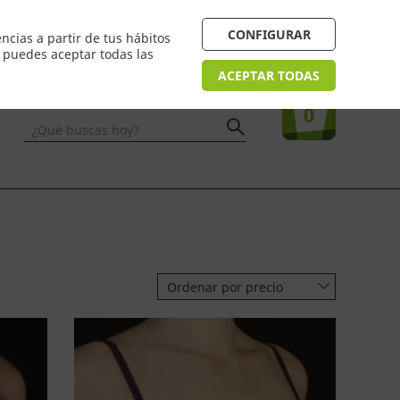
 24/48h. Devolución online
¿Necesitas ayuda? FAQ
CONFIGURAR
ncias a partir de tus hábitos
n puedes aceptar todas las
Acceso
usuarios
Tu compra
ACEPTAR TODAS
0
¿Qué buscas hoy?
Ordenar por precio