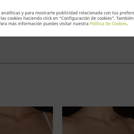
Envio Express
 analíticas y para mostrarte publicidad relacionada con tus prefere
 las cookies haciendo click en “Configuración de cookies”. Tambié
 Para más información puedes visitar nuestra
Política de Cookies
.
ntacto