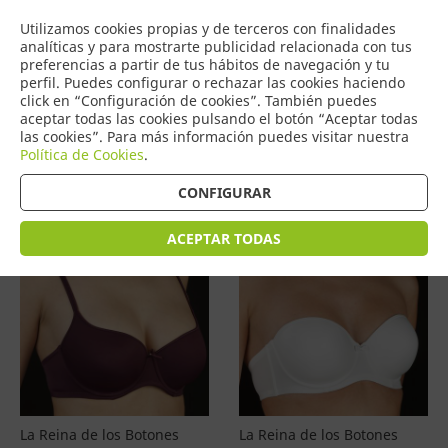
COMERCIO
Utilizamos cookies propias y de terceros con finalidades
0
DE TORRIJOS
analíticas y para mostrarte publicidad relacionada con tus
preferencias a partir de tus hábitos de navegación y tu
perfil. Puedes configurar o rechazar las cookies haciendo
click en “Configuración de cookies”. También puedes
aceptar todas las cookies pulsando el botón “Aceptar todas
Productos
(
4601
)
las cookies”. Para más información puedes visitar nuestra
Política de Cookies
.
Filtrar
Ordenar por precio
CONFIGURAR
ACEPTAR TODAS
La Reina de los Botones
La Reina de los Botones