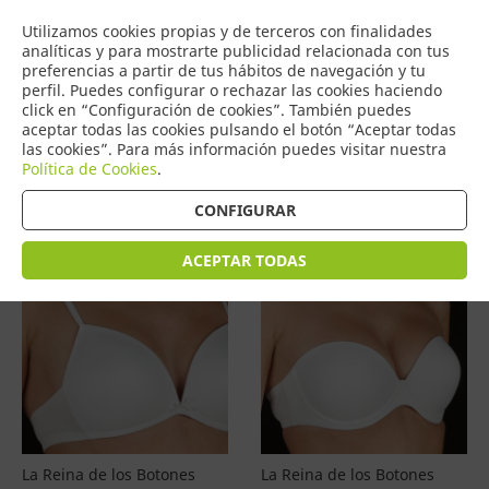
COMERCIO
Utilizamos cookies propias y de terceros con finalidades
0
DE TORRIJOS
analíticas y para mostrarte publicidad relacionada con tus
preferencias a partir de tus hábitos de navegación y tu
perfil. Puedes configurar o rechazar las cookies haciendo
click en “Configuración de cookies”. También puedes
aceptar todas las cookies pulsando el botón “Aceptar todas
Productos
(
4601
)
las cookies”. Para más información puedes visitar nuestra
Política de Cookies
.
Filtrar
Ordenar por precio
CONFIGURAR
ACEPTAR TODAS
La Reina de los Botones
La Reina de los Botones