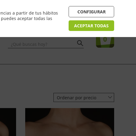
 24/48h. Devolución online
¿Necesitas ayuda? FAQ
CONFIGURAR
ncias a partir de tus hábitos
n puedes aceptar todas las
Acceso
usuarios
Tu compra
ACEPTAR TODAS
0
¿Qué buscas hoy?
Ordenar por precio