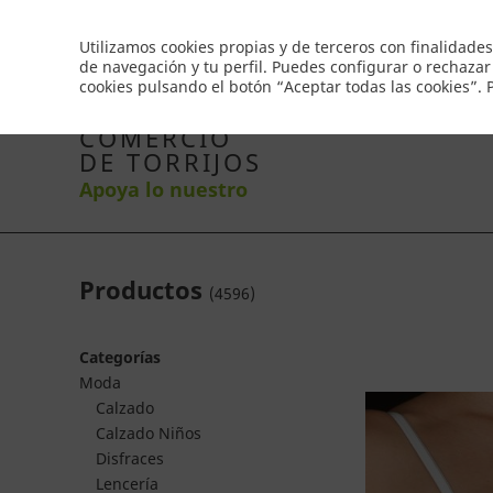
Envío gratis a partir de 50€
Utilizamos cookies propias y de terceros con finalidades
de navegación y tu perfil. Puedes configurar o rechazar
cookies pulsando el botón “Aceptar todas las cookies”.
Inicio
Productos
Comercios
Ofertas
Co
COMERCIO
DE TORRIJOS
Apoya lo nuestro
Productos
(
4596
)
Categorías
Moda
Calzado
Calzado Niños
Disfraces
Lencería