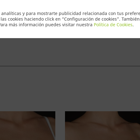
Envio Express
 analíticas y para mostrarte publicidad relacionada con tus prefere
 las cookies haciendo click en “Configuración de cookies”. Tambié
 Para más información puedes visitar nuestra
Política de Cookies
.
ntacto