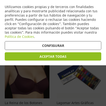
COMERCIO
Utilizamos cookies propias y de terceros con finalidades
0
DE TORRIJOS
analíticas y para mostrarte publicidad relacionada con tus
preferencias a partir de tus hábitos de navegación y tu
perfil. Puedes configurar o rechazar las cookies haciendo
click en “Configuración de cookies”. También puedes
aceptar todas las cookies pulsando el botón “Aceptar todas
Productos
(
4588
)
las cookies”. Para más información puedes visitar nuestra
Política de Cookies
.
Filtrar
Ordenar por precio
CONFIGURAR
ACEPTAR TODAS
La Reina de los Botones
Lagomar Artes Gráficas