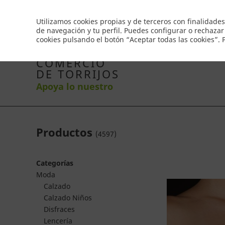
Envío gratis a partir de 50€
Utilizamos cookies propias y de terceros con finalidades
de navegación y tu perfil. Puedes configurar o rechazar
cookies pulsando el botón “Aceptar todas las cookies”.
Inicio
Productos
Comercios
Ofertas
Co
COMERCIO
DE TORRIJOS
Apoya lo nuestro
Productos
(
4597
)
Categorías
Moda
Calzado
Calzado Niños
Disfraces
Lencería