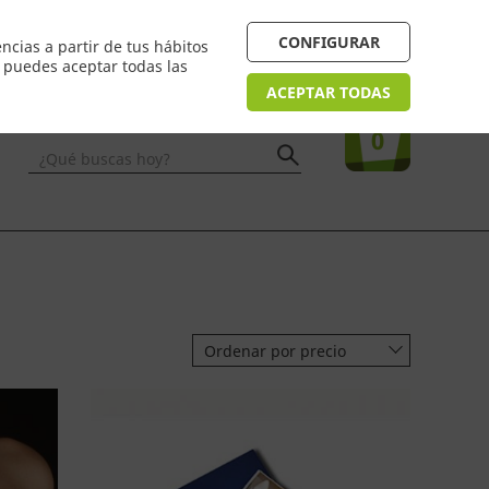
 24/48h. Devolución online
¿Necesitas ayuda? FAQ
CONFIGURAR
ncias a partir de tus hábitos
n puedes aceptar todas las
Acceso
usuarios
Tu compra
ACEPTAR TODAS
0
¿Qué buscas hoy?
Ordenar por precio