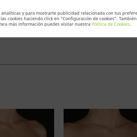
Envio Express
 analíticas y para mostrarte publicidad relacionada con tus prefere
 las cookies haciendo click en “Configuración de cookies”. Tambié
 Para más información puedes visitar nuestra
Política de Cookies
.
ntacto