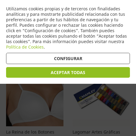
COMERCIO
Utilizamos cookies propias y de terceros con finalidades
0
DE TORRIJOS
analíticas y para mostrarte publicidad relacionada con tus
preferencias a partir de tus hábitos de navegación y tu
perfil. Puedes configurar o rechazar las cookies haciendo
click en “Configuración de cookies”. También puedes
aceptar todas las cookies pulsando el botón “Aceptar todas
Productos
(
4600
)
las cookies”. Para más información puedes visitar nuestra
Política de Cookies
.
Filtrar
Ordenar por precio
CONFIGURAR
ACEPTAR TODAS
La Reina de los Botones
Lagomar Artes Gráficas