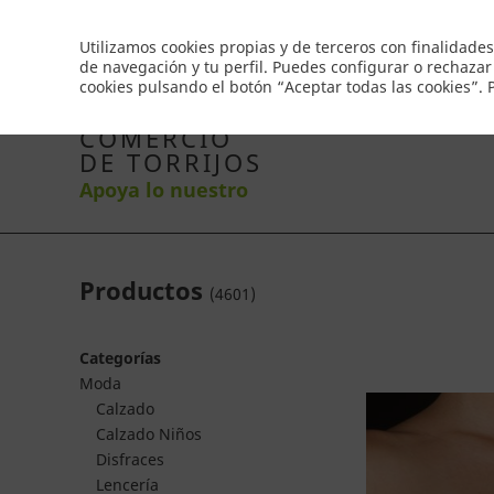
Envío gratis a partir de 50€
Utilizamos cookies propias y de terceros con finalidades
de navegación y tu perfil. Puedes configurar o rechazar
cookies pulsando el botón “Aceptar todas las cookies”.
Inicio
Productos
Comercios
Ofertas
Co
COMERCIO
DE TORRIJOS
Apoya lo nuestro
Productos
(
4601
)
Categorías
Moda
Calzado
Calzado Niños
Disfraces
Lencería