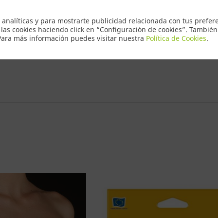
Envio Express
 analíticas y para mostrarte publicidad relacionada con tus prefere
 las cookies haciendo click en “Configuración de cookies”. Tambié
 Para más información puedes visitar nuestra
Política de Cookies
.
ntacto