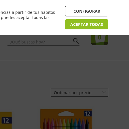
 24/48h. Devolución online
¿Necesitas ayuda? FAQ
CONFIGURAR
ncias a partir de tus hábitos
n puedes aceptar todas las
Acceso
usuarios
Tu compra
ACEPTAR TODAS
0
¿Qué buscas hoy?
Ordenar por precio