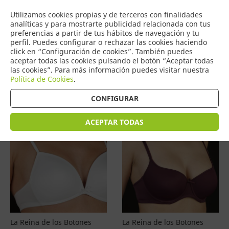
COMERCIO
Utilizamos cookies propias y de terceros con finalidades
0
DE TORRIJOS
analíticas y para mostrarte publicidad relacionada con tus
preferencias a partir de tus hábitos de navegación y tu
perfil. Puedes configurar o rechazar las cookies haciendo
click en “Configuración de cookies”. También puedes
aceptar todas las cookies pulsando el botón “Aceptar todas
Productos
(
4587
)
las cookies”. Para más información puedes visitar nuestra
Política de Cookies
.
Filtrar
Ordenar por precio
CONFIGURAR
ACEPTAR TODAS
La Reina de los Botones
La Reina de los Botones