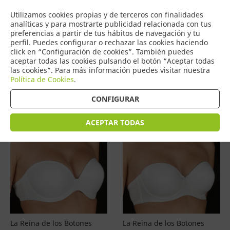
COMERCIO
Utilizamos cookies propias y de terceros con finalidades
0
DE TORRIJOS
analíticas y para mostrarte publicidad relacionada con tus
preferencias a partir de tus hábitos de navegación y tu
perfil. Puedes configurar o rechazar las cookies haciendo
click en “Configuración de cookies”. También puedes
aceptar todas las cookies pulsando el botón “Aceptar todas
Productos
(
4601
)
las cookies”. Para más información puedes visitar nuestra
Política de Cookies
.
Filtrar
Ordenar por precio
CONFIGURAR
ACEPTAR TODAS
La Reina de los Botones
La Reina de los Botones