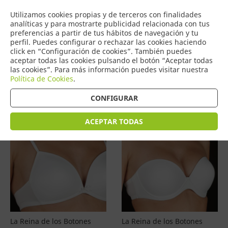
COMERCIO
Utilizamos cookies propias y de terceros con finalidades
0
DE TORRIJOS
analíticas y para mostrarte publicidad relacionada con tus
preferencias a partir de tus hábitos de navegación y tu
perfil. Puedes configurar o rechazar las cookies haciendo
click en “Configuración de cookies”. También puedes
aceptar todas las cookies pulsando el botón “Aceptar todas
Productos
(
4601
)
las cookies”. Para más información puedes visitar nuestra
Política de Cookies
.
Filtrar
Ordenar por precio
CONFIGURAR
ACEPTAR TODAS
La Reina de los Botones
La Reina de los Botones