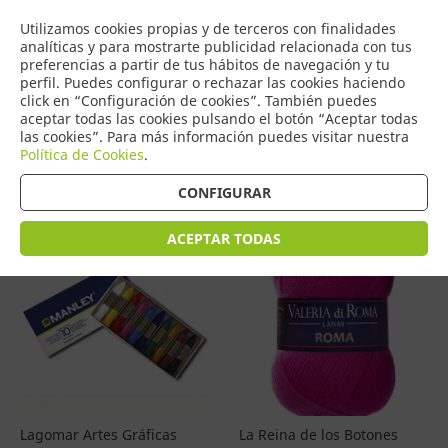
COMERCIO
Utilizamos cookies propias y de terceros con finalidades
0
DE TORRIJOS
analíticas y para mostrarte publicidad relacionada con tus
preferencias a partir de tus hábitos de navegación y tu
perfil. Puedes configurar o rechazar las cookies haciendo
click en “Configuración de cookies”. También puedes
aceptar todas las cookies pulsando el botón “Aceptar todas
Productos
(
4601
)
las cookies”. Para más información puedes visitar nuestra
Política de Cookies
.
Filtrar
Ordenar por precio
CONFIGURAR
ACEPTAR TODAS
Lagomar Artes Gráficas
La Reina de los Botones