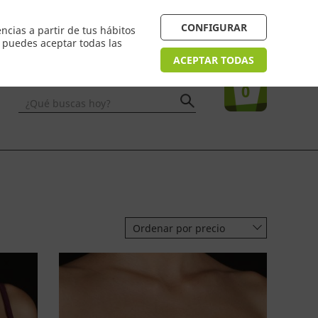
 24/48h. Devolución online
¿Necesitas ayuda? FAQ
CONFIGURAR
ncias a partir de tus hábitos
n puedes aceptar todas las
Acceso
usuarios
Tu compra
ACEPTAR TODAS
0
¿Qué buscas hoy?
Ordenar por precio