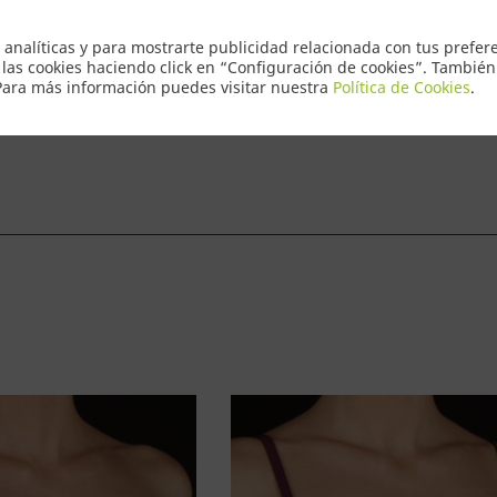
Envio Express
 analíticas y para mostrarte publicidad relacionada con tus prefere
 las cookies haciendo click en “Configuración de cookies”. Tambié
 Para más información puedes visitar nuestra
Política de Cookies
.
ntacto