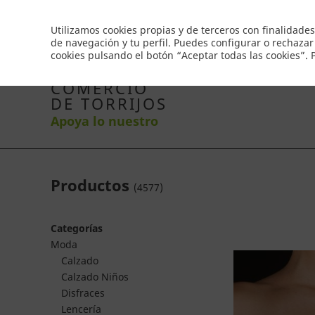
Envío gratis a partir de 50€
Utilizamos cookies propias y de terceros con finalidades
de navegación y tu perfil. Puedes configurar o rechazar
cookies pulsando el botón “Aceptar todas las cookies”.
Inicio
Productos
Comercios
Ofertas
Co
COMERCIO
DE TORRIJOS
Apoya lo nuestro
Productos
(
4577
)
Categorías
Moda
Calzado
Calzado Niños
Disfraces
Lencería