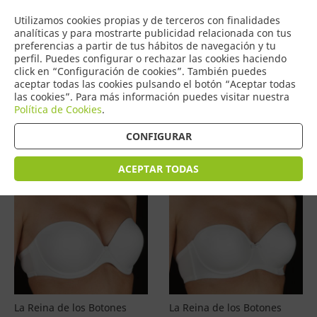
COMERCIO
Utilizamos cookies propias y de terceros con finalidades
0
DE TORRIJOS
analíticas y para mostrarte publicidad relacionada con tus
preferencias a partir de tus hábitos de navegación y tu
perfil. Puedes configurar o rechazar las cookies haciendo
click en “Configuración de cookies”. También puedes
aceptar todas las cookies pulsando el botón “Aceptar todas
Productos
(
4601
)
las cookies”. Para más información puedes visitar nuestra
Política de Cookies
.
Filtrar
Ordenar por precio
CONFIGURAR
ACEPTAR TODAS
La Reina de los Botones
La Reina de los Botones