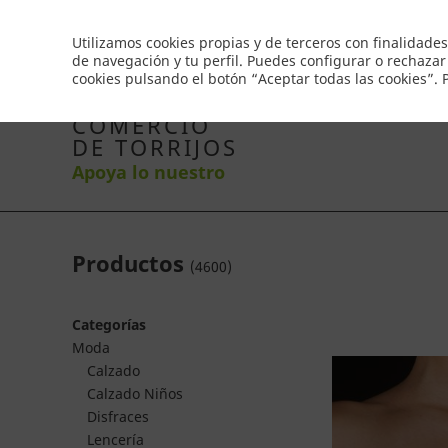
Envío gratis a partir de 50€
Utilizamos cookies propias y de terceros con finalidades
de navegación y tu perfil. Puedes configurar o rechazar
cookies pulsando el botón “Aceptar todas las cookies”.
Inicio
Productos
Comercios
Ofertas
Co
COMERCIO
DE TORRIJOS
Apoya lo nuestro
Productos
(
4600
)
Categorías
Moda
Calzado
Calzado Niños
Disfraces
Lencería