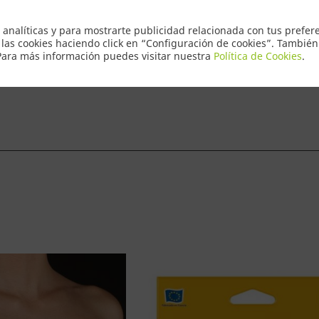
Envio Express
 analíticas y para mostrarte publicidad relacionada con tus prefere
 las cookies haciendo click en “Configuración de cookies”. Tambié
 Para más información puedes visitar nuestra
Política de Cookies
.
ntacto