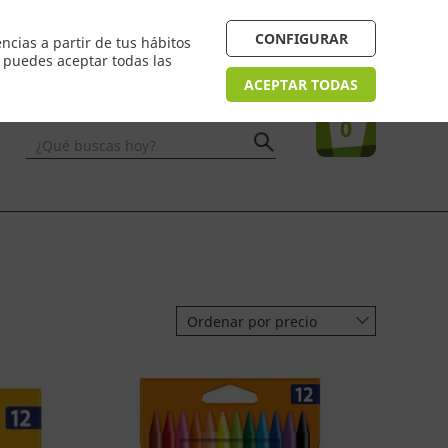
 24/48h. Devolución online
¿Necesitas ayuda? FAQ
CONFIGURAR
ncias a partir de tus hábitos
n puedes aceptar todas las
Acceso
usuarios
Tu compra
ACEPTAR TODAS
0
¿Qué buscas hoy?
Ordenar por precio