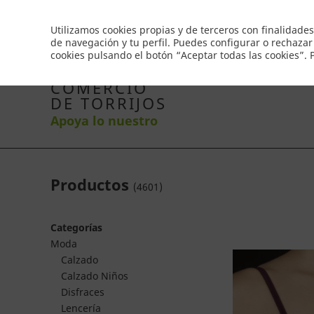
Envío gratis a partir de 50€
Utilizamos cookies propias y de terceros con finalidades
de navegación y tu perfil. Puedes configurar o rechazar
cookies pulsando el botón “Aceptar todas las cookies”.
Inicio
Productos
Comercios
Ofertas
Co
COMERCIO
DE TORRIJOS
Apoya lo nuestro
Productos
(
4601
)
Categorías
Moda
Calzado
Calzado Niños
Disfraces
Lencería