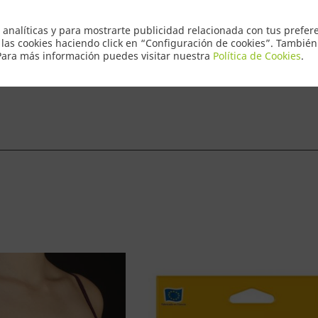
Envio Express
 analíticas y para mostrarte publicidad relacionada con tus prefere
 las cookies haciendo click en “Configuración de cookies”. Tambié
 Para más información puedes visitar nuestra
Política de Cookies
.
ntacto