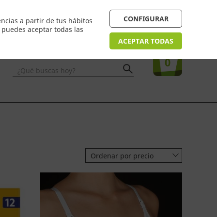
 24/48h. Devolución online
¿Necesitas ayuda? FAQ
CONFIGURAR
ncias a partir de tus hábitos
n puedes aceptar todas las
Acceso
usuarios
Tu compra
ACEPTAR TODAS
0
¿Qué buscas hoy?
Ordenar por precio