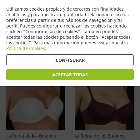
COMERCIO
Utilizamos cookies propias y de terceros con finalidades
0
DE TORRIJOS
analíticas y para mostrarte publicidad relacionada con tus
preferencias a partir de tus hábitos de navegación y tu
perfil. Puedes configurar o rechazar las cookies haciendo
click en “Configuración de cookies”. También puedes
aceptar todas las cookies pulsando el botón “Aceptar todas
Productos
(
4601
)
las cookies”. Para más información puedes visitar nuestra
Política de Cookies
.
Filtrar
Ordenar por precio
CONFIGURAR
ACEPTAR TODAS
La Reina de los Botones
La Reina de los Botones