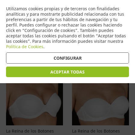
COMERCIO
Utilizamos cookies propias y de terceros con finalidades
0
DE TORRIJOS
analíticas y para mostrarte publicidad relacionada con tus
preferencias a partir de tus hábitos de navegación y tu
perfil. Puedes configurar o rechazar las cookies haciendo
click en “Configuración de cookies”. También puedes
aceptar todas las cookies pulsando el botón “Aceptar todas
Productos
(
4597
)
las cookies”. Para más información puedes visitar nuestra
Política de Cookies
.
Filtrar
Ordenar por precio
CONFIGURAR
ACEPTAR TODAS
La Reina de los Botones
La Reina de los Botones