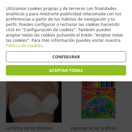
COMERCIO
Utilizamos cookies propias y de terceros con finalidades
0
DE TORRIJOS
analíticas y para mostrarte publicidad relacionada con tus
preferencias a partir de tus hábitos de navegación y tu
perfil. Puedes configurar o rechazar las cookies haciendo
click en “Configuración de cookies”. También puedes
aceptar todas las cookies pulsando el botón “Aceptar todas
Productos
(
4601
)
las cookies”. Para más información puedes visitar nuestra
Política de Cookies
.
Filtrar
Ordenar por precio
CONFIGURAR
ACEPTAR TODAS
La Reina de los Botones
Lagomar Artes Gráficas