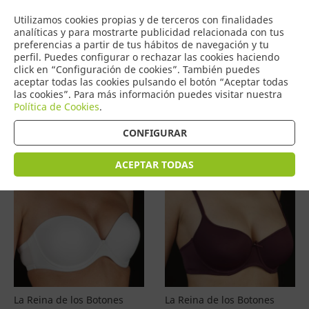
COMERCIO
Utilizamos cookies propias y de terceros con finalidades
0
DE TORRIJOS
analíticas y para mostrarte publicidad relacionada con tus
preferencias a partir de tus hábitos de navegación y tu
perfil. Puedes configurar o rechazar las cookies haciendo
click en “Configuración de cookies”. También puedes
aceptar todas las cookies pulsando el botón “Aceptar todas
Productos
(
4587
)
las cookies”. Para más información puedes visitar nuestra
Política de Cookies
.
Filtrar
Ordenar por precio
CONFIGURAR
ACEPTAR TODAS
La Reina de los Botones
La Reina de los Botones