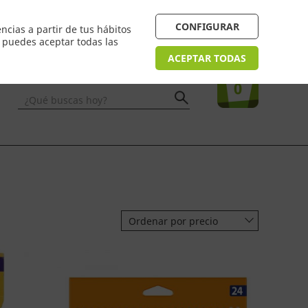
 24/48h. Devolución online
¿Necesitas ayuda? FAQ
CONFIGURAR
ncias a partir de tus hábitos
n puedes aceptar todas las
Acceso
usuarios
Tu compra
ACEPTAR TODAS
0
¿Qué buscas hoy?
Ordenar por precio