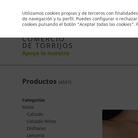
Envío gratis a partir de 50€
Utilizamos cookies propias y de terceros con finalidades
de navegación y tu perfil. Puedes configurar o rechazar
cookies pulsando el botón “Aceptar todas las cookies”.
Inicio
Productos
Comercios
Ofertas
Co
COMERCIO
DE TORRIJOS
Apoya lo nuestro
Productos
(
4597
)
Categorías
Moda
Calzado
Calzado Niños
Disfraces
Lencería