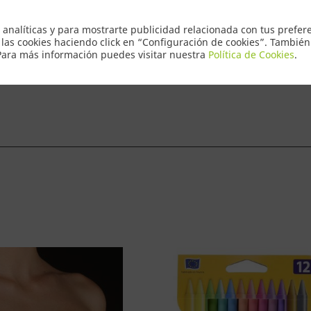
Envio Express
 analíticas y para mostrarte publicidad relacionada con tus prefere
 las cookies haciendo click en “Configuración de cookies”. Tambié
 Para más información puedes visitar nuestra
Política de Cookies
.
ntacto