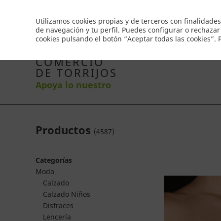
Envío gratis a partir de 50€
Utilizamos cookies propias y de terceros con finalidades
de navegación y tu perfil. Puedes configurar o rechazar
cookies pulsando el botón “Aceptar todas las cookies”.
Inicio
Productos
Comercios
Ofertas
Co
COMERCIO
DE TORRIJOS
Apoya lo nuestro
Productos
(
4587
)
Categorías
Moda
Calzado
Calzado Niños
Disfraces
Lencería