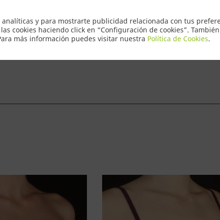
Envio Express
 analíticas y para mostrarte publicidad relacionada con tus prefere
 las cookies haciendo click en “Configuración de cookies”. Tambié
 Para más información puedes visitar nuestra
Política de Cookies
.
ntacto