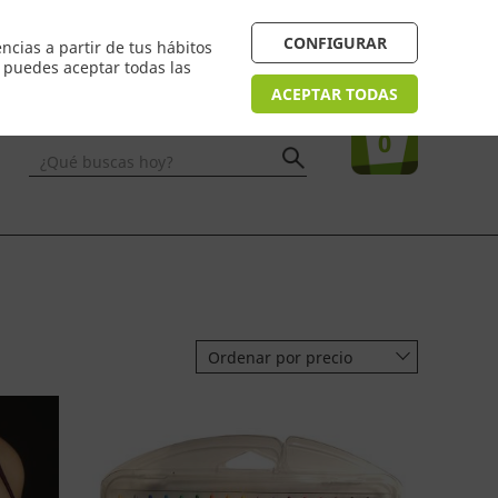
 24/48h. Devolución online
¿Necesitas ayuda? FAQ
CONFIGURAR
ncias a partir de tus hábitos
n puedes aceptar todas las
Acceso
usuarios
Tu compra
ACEPTAR TODAS
0
¿Qué buscas hoy?
Ordenar por precio