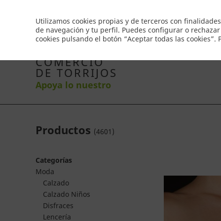
Envío gratis a partir de 50€
Utilizamos cookies propias y de terceros con finalidades
de navegación y tu perfil. Puedes configurar o rechazar
cookies pulsando el botón “Aceptar todas las cookies”.
Inicio
Productos
Comercios
Ofertas
Co
COMERCIO
DE TORRIJOS
Apoya lo nuestro
Productos
(
4601
)
Categorías
Moda
Calzado
Calzado Niños
Disfraces
Lencería