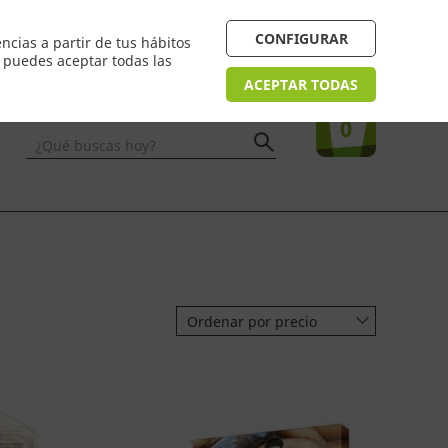
 24/48h. Devolución online
¿Necesitas ayuda? FAQ
CONFIGURAR
ncias a partir de tus hábitos
n puedes aceptar todas las
Acceso
usuarios
Tu compra
ACEPTAR TODAS
0
¿Qué buscas hoy?
Ordenar por precio