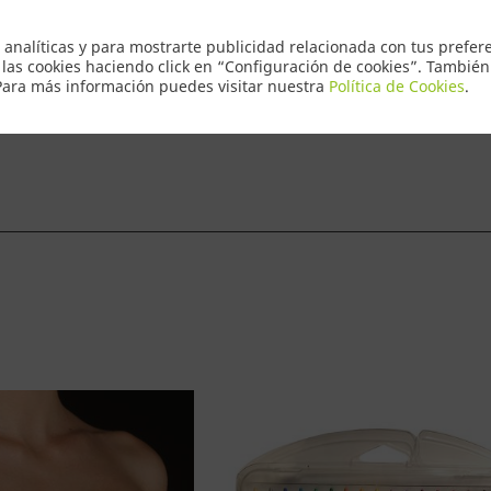
Envio Express
 analíticas y para mostrarte publicidad relacionada con tus prefere
 las cookies haciendo click en “Configuración de cookies”. Tambié
 Para más información puedes visitar nuestra
Política de Cookies
.
ntacto