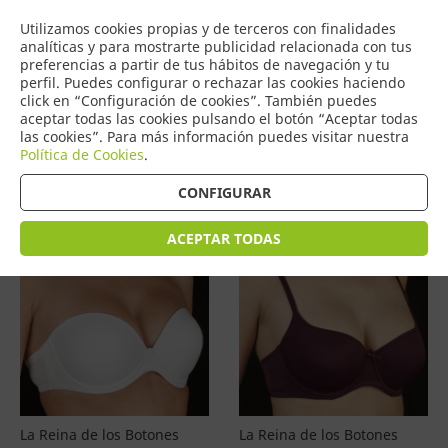
COMERCIO
Utilizamos cookies propias y de terceros con finalidades
0
DE TORRIJOS
analíticas y para mostrarte publicidad relacionada con tus
preferencias a partir de tus hábitos de navegación y tu
perfil. Puedes configurar o rechazar las cookies haciendo
click en “Configuración de cookies”. También puedes
aceptar todas las cookies pulsando el botón “Aceptar todas
Productos
(
4579
)
las cookies”. Para más información puedes visitar nuestra
Política de Cookies
.
Filtrar
Ordenar por precio
CONFIGURAR
ACEPTAR TODAS
La Reina de los Botones
La Reina de los Botones