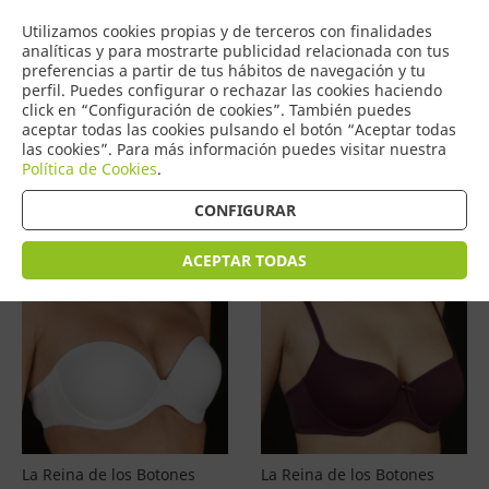
COMERCIO
Utilizamos cookies propias y de terceros con finalidades
0
DE TORRIJOS
analíticas y para mostrarte publicidad relacionada con tus
preferencias a partir de tus hábitos de navegación y tu
perfil. Puedes configurar o rechazar las cookies haciendo
click en “Configuración de cookies”. También puedes
aceptar todas las cookies pulsando el botón “Aceptar todas
Productos
(
4577
)
las cookies”. Para más información puedes visitar nuestra
Política de Cookies
.
Filtrar
Ordenar por precio
CONFIGURAR
ACEPTAR TODAS
La Reina de los Botones
La Reina de los Botones