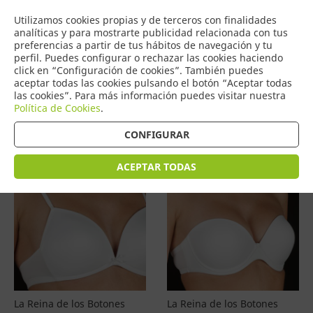
COMERCIO
Utilizamos cookies propias y de terceros con finalidades
0
DE TORRIJOS
analíticas y para mostrarte publicidad relacionada con tus
preferencias a partir de tus hábitos de navegación y tu
perfil. Puedes configurar o rechazar las cookies haciendo
click en “Configuración de cookies”. También puedes
aceptar todas las cookies pulsando el botón “Aceptar todas
Productos
(
4576
)
las cookies”. Para más información puedes visitar nuestra
Política de Cookies
.
Filtrar
Ordenar por precio
CONFIGURAR
ACEPTAR TODAS
La Reina de los Botones
La Reina de los Botones