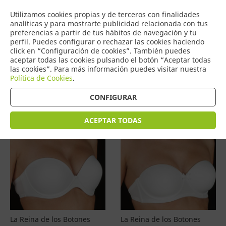
COMERCIO
Utilizamos cookies propias y de terceros con finalidades
0
DE TORRIJOS
analíticas y para mostrarte publicidad relacionada con tus
preferencias a partir de tus hábitos de navegación y tu
perfil. Puedes configurar o rechazar las cookies haciendo
click en “Configuración de cookies”. También puedes
aceptar todas las cookies pulsando el botón “Aceptar todas
Productos
(
4587
)
las cookies”. Para más información puedes visitar nuestra
Política de Cookies
.
Filtrar
Ordenar por precio
CONFIGURAR
ACEPTAR TODAS
La Reina de los Botones
La Reina de los Botones