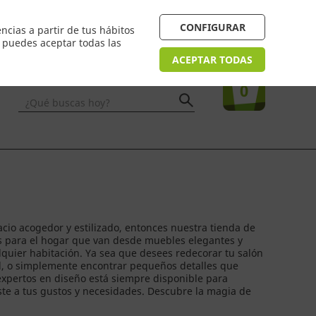
 24/48h. Devolución online
¿Necesitas ayuda? FAQ
CONFIGURAR
ncias a partir de tus hábitos
n puedes aceptar todas las
Acceso
usuarios
Tu compra
ACEPTAR TODAS
0
¿Qué buscas hoy?
acio acogedor y estilizado, entonces nuestra tienda de
s para el hogar que van desde muebles elegantes y
quier habitación. Ya sea que desees redecorar tu salón
dad, o simplemente encontrar pequeños detalles que
expertos en diseño está siempre disponible para
te a tus gustos y necesidades. Descubre la magia de