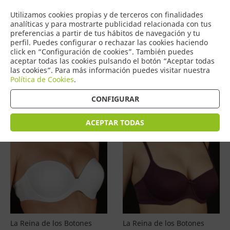
COMERCIO
Utilizamos cookies propias y de terceros con finalidades
0
DE TORRIJOS
analíticas y para mostrarte publicidad relacionada con tus
preferencias a partir de tus hábitos de navegación y tu
perfil. Puedes configurar o rechazar las cookies haciendo
click en “Configuración de cookies”. También puedes
aceptar todas las cookies pulsando el botón “Aceptar todas
Productos
(
4601
)
las cookies”. Para más información puedes visitar nuestra
Política de Cookies
.
Filtrar
Ordenar por precio
CONFIGURAR
ACEPTAR TODAS
La Reina de los Botones
La Reina de los Botones