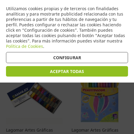
COMERCIO
Utilizamos cookies propias y de terceros con finalidades
0
DE TORRIJOS
analíticas y para mostrarte publicidad relacionada con tus
preferencias a partir de tus hábitos de navegación y tu
perfil. Puedes configurar o rechazar las cookies haciendo
click en “Configuración de cookies”. También puedes
aceptar todas las cookies pulsando el botón “Aceptar todas
Productos
(
4579
)
las cookies”. Para más información puedes visitar nuestra
Política de Cookies
.
Filtrar
Ordenar por precio
CONFIGURAR
ACEPTAR TODAS
Lagomar Artes Gráficas
Lagomar Artes Gráficas