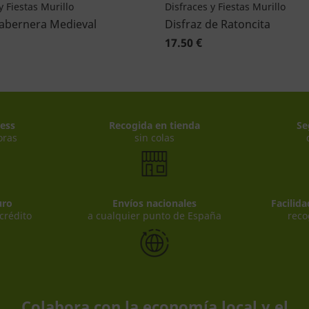
y Fiestas Murillo
Disfraces y Fiestas Murillo
Tabernera Medieval
Disfraz de Ratoncita
17.50 €
ess
Recogida en tienda
Se
oras
sin colas
uro
Envíos nacionales
Facilid
 crédito
a cualquier punto de España
reco
Colabora con la economía local y el