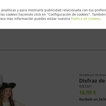
Envio Express 2
 analíticas y para mostrarte publicidad relacionada con tus prefere
 las cookies haciendo click en “Configuración de cookies”. Tambié
 Para más información puedes visitar nuestra
Política de Cookies
.
ntacto
Vendido por
Disfrace
Disfraz de
GI83341
16.95 €
Recíbelo en 24/4