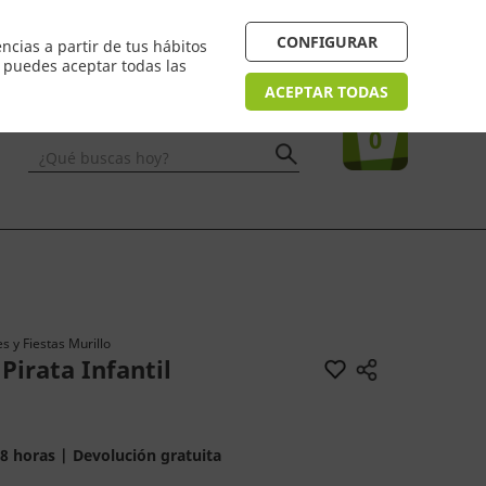
4/48h. Devolución gratuita
¿Necesitas ayuda? FAQ
CONFIGURAR
ncias a partir de tus hábitos
n puedes aceptar todas las
Acceso
usuarios
Tu compra
ACEPTAR TODAS
0
¿Qué buscas hoy?
s y Fiestas Murillo
 Pirata Infantil
8 horas | Devolución gratuita