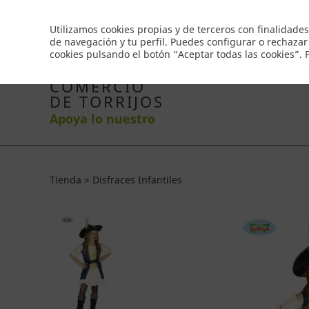
Envío gratis a partir de 50€
Utilizamos cookies propias y de terceros con finalidades
de navegación y tu perfil. Puedes configurar o rechazar
cookies pulsando el botón “Aceptar todas las cookies”.
Inicio
Productos
Comercios
Ofertas
Co
COMERCIO
DE TORRIJOS
Apoya lo nuestro
Tienda > Disfraces Infantiles