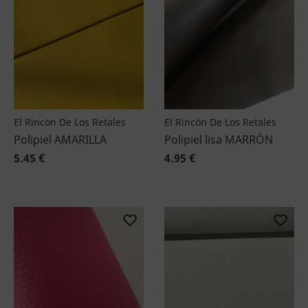
El Rincón De Los Retales
El Rincón De Los Retales
Polipiel AMARILLA
Polipiel lisa MARRÓN
5.45 €
4.95 €