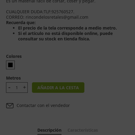
Es un material fácil de cortar, coser y pegar.
CUALQUIER DUDA:TLF:925760527.
CORREO: rincondelosretales@gmail.com
Recuerda que:
El precio de la tela corresponde a medio metro.
Si el artículo no está disponible online, puede
consultar su stock en tienda física.
Colores
Metros
AÑADIR A LA CESTA
Contactar con el vendedor
Descripción
Características